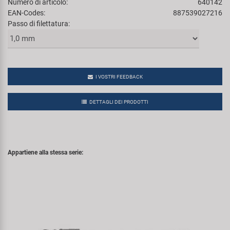
Numero di articolo:
640142
EAN-Codes:
887539027216
Passo di filettatura:
I VOSTRI FEEDBACK
DETTAGLI DEI PRODOTTI
Appartiene alla stessa serie: