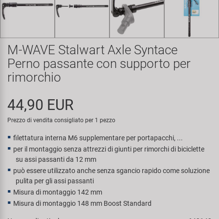
Super B
Trail-Gator
M-WAVE Stalwart Axle Syntace
Velo
Perno passante con supporto per
rimorchio
Tutte le marche
44,90 EUR
Prezzo di vendita consigliato per 1 pezzo
filettatura interna M6 supplementare per portapacchi, ...
per il montaggio senza attrezzi di giunti per rimorchi di biciclette
su assi passanti da 12 mm
può essere utilizzato anche senza sgancio rapido come soluzione
pulita per gli assi passanti
Misura di montaggio 142 mm
Misura di montaggio 148 mm Boost Standard