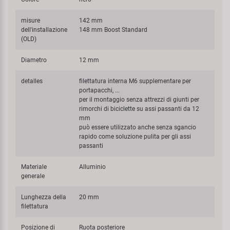
misure
142 mm
dell'installazione
148 mm Boost Standard
(OLD)
Diametro
12 mm
detalles
filettatura interna M6 supplementare per
portapacchi, ...
per il montaggio senza attrezzi di giunti per
rimorchi di biciclette su assi passanti da 12
mm
può essere utilizzato anche senza sgancio
rapido come soluzione pulita per gli assi
passanti
Materiale
Alluminio
generale
Lunghezza della
20 mm
filettatura
Posizione di
Ruota posteriore