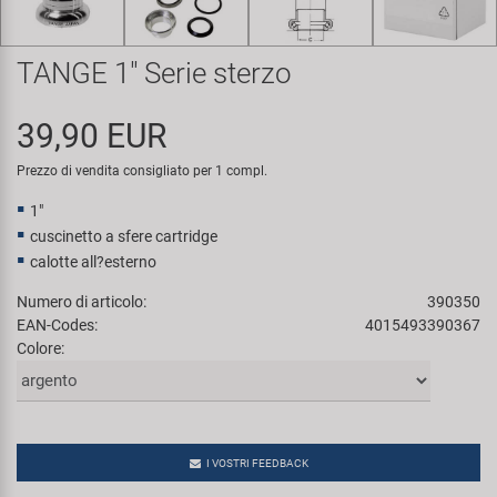
Super B
TANGE 1" Serie sterzo
Trail-Gator
39,90 EUR
Velo
Prezzo di vendita consigliato per 1 compl.
Tutte le marche
1"
cuscinetto a sfere cartridge
calotte all?esterno
Numero di articolo:
390350
EAN-Codes:
4015493390367
Colore:
I VOSTRI FEEDBACK