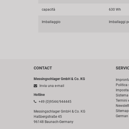
capacità
630 Wh
Imballaggio
Imballaggi pe
CONTACT
SERVI
Messingschlager GmbH & Co. KG
Impront
Politica 
Invia una e-mail
Impostaz
Hotline
Sistema 
Termini 
+49 (0)9544/944445
Newslett
Sitemap
Messingschlager GmbH & Co. KG
German 
Haßbergstraße 45
96148 Baunach-Germany