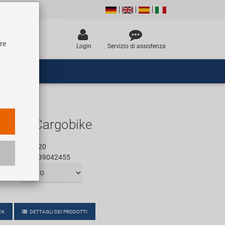
tre
Login
Servizio di assistenza
A E-Cargobike
:
171020
887539042455
CK
DETTAGLI DEI PRODOTTI