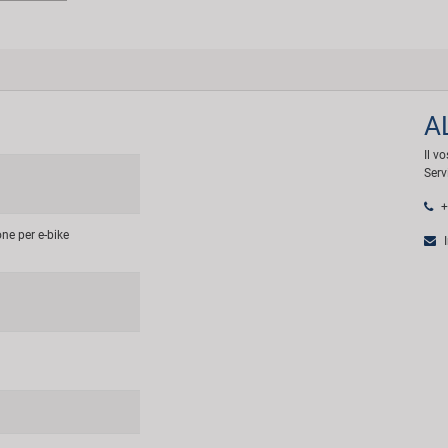
A
Il v
Serv
+
ne per e-bike
I