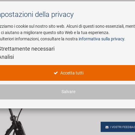
postazioni della privacy
Cerca
izziamo i cookie sul nostro sito web. Alcuni di questi sono essenziali, men
i ci aiutano a migliorare questo sito Web e la tua esperienza.
ulteriori informazioni, consultare la nostra
informativa sulla privacy
.
esa
E-Mobility
Service
Strettamente necessari
Analisi
MOCA MOC
Accetta tutti
Numero di articolo
Salvare
EAN-Codes:
Colore:
I VOSTRI FEEDBA