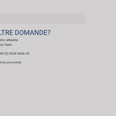
LTRE DOMANDE?
ostro referente
ice Team
49 (0) 9544 9444--45
nvia una e-mail