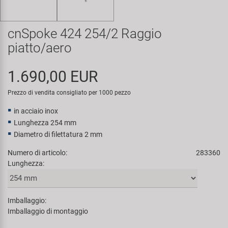
Super B
cnSpoke 424 254/2 Raggio
Trail-Gator
piatto/aero
Velo
1.690,00 EUR
Tutte le marche
Prezzo di vendita consigliato per 1000 pezzo
in acciaio inox
Lunghezza 254 mm
Diametro di filettatura 2 mm
Numero di articolo:
283360
Lunghezza:
Imballaggio:
Imballaggio di montaggio