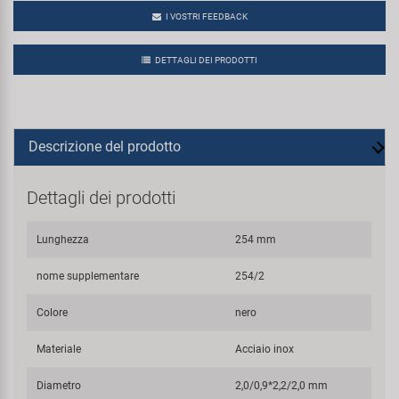
I VOSTRI FEEDBACK
DETTAGLI DEI PRODOTTI
Descrizione del prodotto
Dettagli dei prodotti
Lunghezza
254 mm
nome supplementare
254/2
Colore
nero
Materiale
Acciaio inox
Diametro
2,0/0,9*2,2/2,0 mm