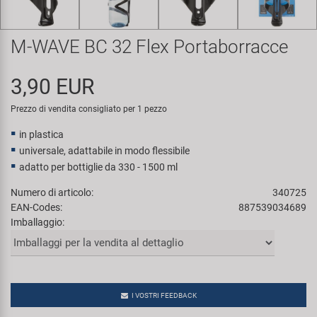
Super B
M-WAVE BC 32 Flex Portaborracce
Trail-Gator
3,90 EUR
Velo
Prezzo di vendita consigliato per 1 pezzo
Tutte le marche
in plastica
universale, adattabile in modo flessibile
adatto per bottiglie da 330 - 1500 ml
Numero di articolo:
340725
EAN-Codes:
887539034689
Imballaggio:
I VOSTRI FEEDBACK