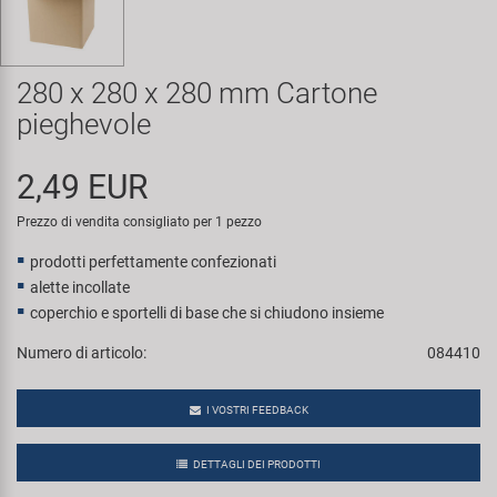
Super B
Trail-Gator
280 x 280 x 280 mm Cartone
pieghevole
Velo
2,49 EUR
Tutte le marche
Prezzo di vendita consigliato per 1 pezzo
prodotti perfettamente confezionati
alette incollate
coperchio e sportelli di base che si chiudono insieme
Numero di articolo:
084410
I VOSTRI FEEDBACK
DETTAGLI DEI PRODOTTI