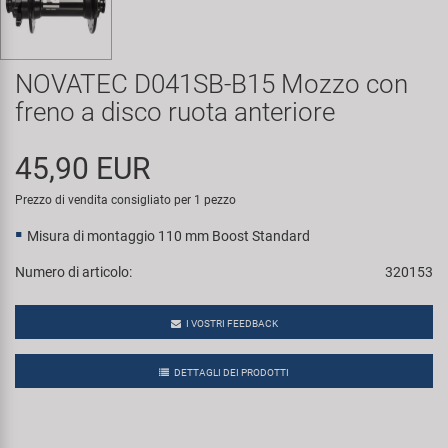
Super B
Trail-Gator
NOVATEC D041SB-B15 Mozzo con
freno a disco ruota anteriore
Velo
45,90 EUR
Tutte le marche
Prezzo di vendita consigliato per 1 pezzo
Misura di montaggio 110 mm Boost Standard
Numero di articolo:
320153
I VOSTRI FEEDBACK
DETTAGLI DEI PRODOTTI