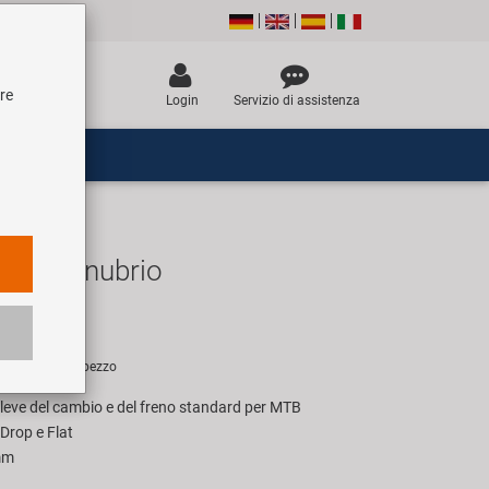
tre
Login
Servizio di assistenza
tion Manubrio
UR
sigliato per 1 pezzo
e leve del cambio e del freno standard per MTB
Drop e Flat
mm