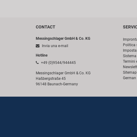
CONTACT
SERVI
Messingschlager GmbH & Co. KG
Impront
Politica 
Invia una e-mail
Impostaz
Hotline
Sistema 
Termini 
+49 (0)9544/944445
Newslett
Sitemap
Messingschlager GmbH & Co. KG
German 
Haßbergstraße 45
96148 Baunach-Germany