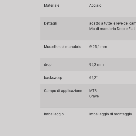
Materiale
Acciaio
Dettagli
adatto a tutte le leve del c
Mix di manubrio Drop e Flat
Morsetto del manubrio
Ø 25,4 mm
drop
95,2 mm
backsweep
65,2°
Campo di applicazione
MTB
Gravel
Imballaggio
Imballaggio di montaggio