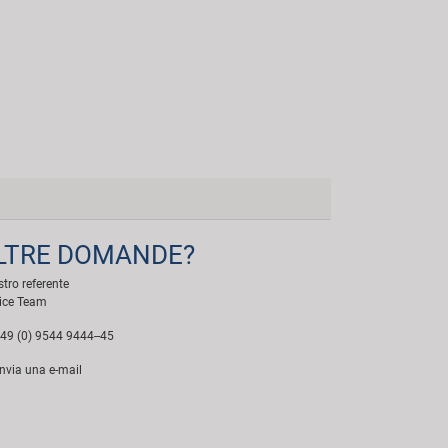
LTRE DOMANDE?
ostro referente
ice Team
49 (0) 9544 9444--45
nvia una e-mail