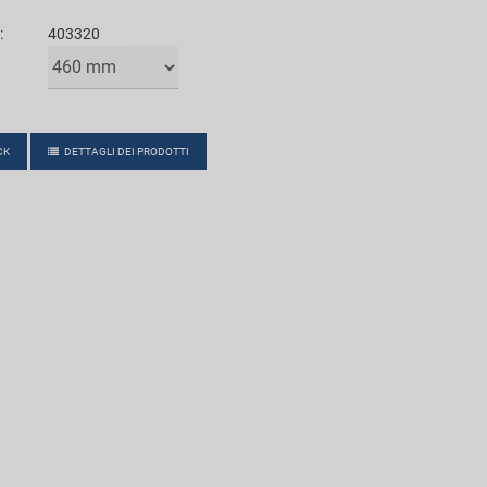
:
403320
CK
DETTAGLI DEI PRODOTTI