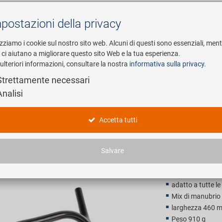
postazioni della privacy
Cerca
izziamo i cookie sul nostro sito web. Alcuni di questi sono essenziali, men
i ci aiutano a migliorare questo sito Web e la tua esperienza.
ulteriori informazioni, consultare la nostra
informativa sulla privacy
.
esa
E-Mobility
Service
Strettamente necessari
Analisi
Multiposi
Accetta tutti
57,90 E
Salvare
Prezzo di vendita con
adatto a tutte l
Mix di manubrio 
larghezza 460 
Peso 910 g