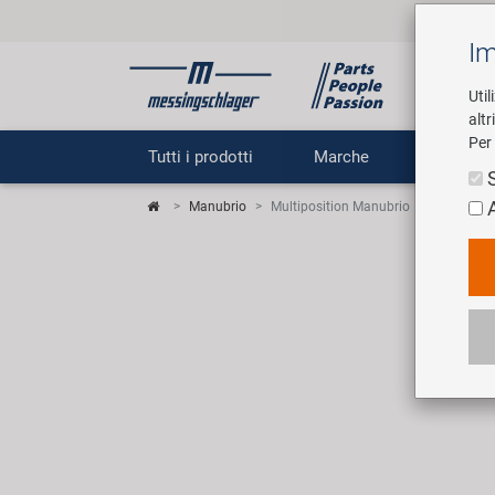
Im
Util
altr
Per 
Tutti i prodotti
Marche
Impr
Manubrio
Multiposition Manubrio