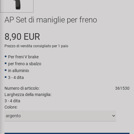
Super B
AP Set di maniglie per freno
Trail-Gator
8,90 EUR
Velo
Prezzo di vendita consigliato per 1 paio
Tutte le marche
Per freni V brake
per freno a sbalzo
in alluminio
3 - 4 dita
Numero di articolo:
361530
Larghezza della maniglia:
3 - 4 dita
Colore: