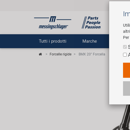
Im
Util
altr
Per 
Tutti i prodotti
Marche
Impr
Forcelle rigide
BMX 20" Forcella