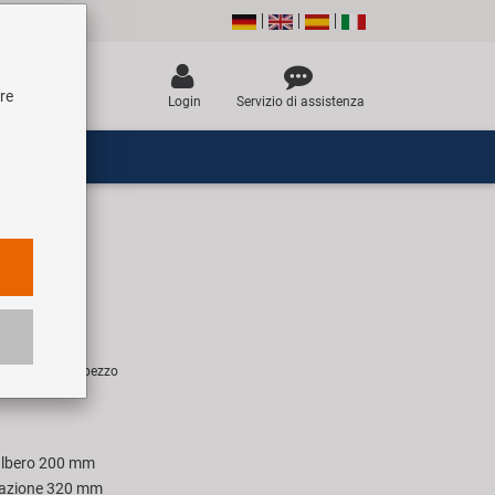
tre
Login
Servizio di assistenza
orcella
UR
sigliato per 1 pezzo
albero 200 mm
llazione 320 mm