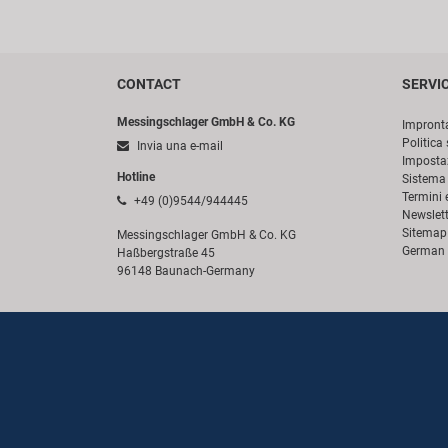
CONTACT
SERVI
Messingschlager GmbH & Co. KG
Impront
Politica 
Invia una e-mail
Impostaz
Hotline
Sistema 
Termini 
+49 (0)9544/944445
Newslett
Sitemap
Messingschlager GmbH & Co. KG
German 
Haßbergstraße 45
96148 Baunach-Germany