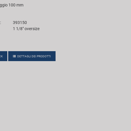
aggio 100 mm
:
393150
1 1/8" oversize
CK
DETTAGLI DEI PRODOTTI