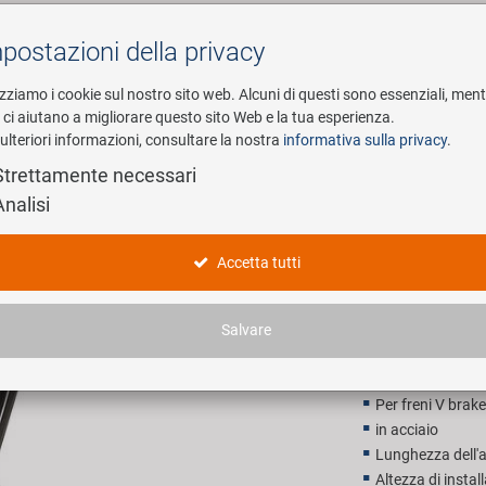
postazioni della privacy
Cerca
izziamo i cookie sul nostro sito web. Alcuni di questi sono essenziali, men
i ci aiutano a migliorare questo sito Web e la tua esperienza.
ulteriori informazioni, consultare la nostra
informativa sulla privacy
.
esa
E-Mobility
Service
Strettamente necessari
Analisi
BMX 20" F
Accetta tutti
28,90 E
Salvare
Prezzo di vendita con
Per freni V brake
in acciaio
Lunghezza dell'
Altezza di insta