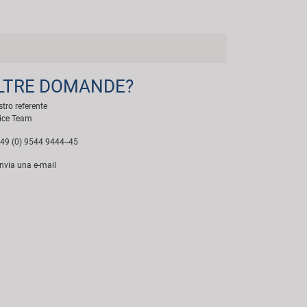
LTRE DOMANDE?
ostro referente
ice Team
49 (0) 9544 9444--45
nvia una e-mail