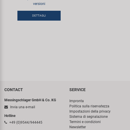
versioni
Super B
DETTAGLI
Trail-Gator
Velo
Tutte le marche
CONTACT
SERVICE
Messingschlager GmbH & Co. KG
Impronta
Politica sulla riservatezza
Invia una e-mail
Impostazioni della privacy
Hotline
Sistema di segnalazione
Termini e condizioni
+49 (0)9544/944445
Newsletter