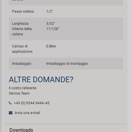
Passo catena
1/2"
Larghezza
3/32"
interna della
11/128"
catena
Campo di
E-Bike
applicazione
Imballaggio
Imballaggio di montaggio
ALTRE DOMANDE?
Il vostro referente
Service Team
+49 (0) 9544 9444--45
Invia una e-mail
Downloads