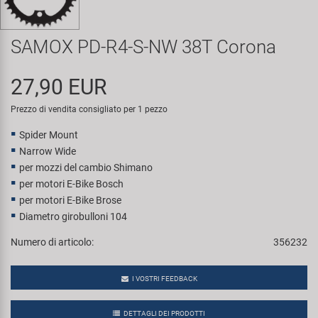
Super B
SAMOX PD-R4-S-NW 38T Corona
Trail-Gator
27,90 EUR
Velo
Prezzo di vendita consigliato per 1 pezzo
Tutte le marche
Spider Mount
Narrow Wide
per mozzi del cambio Shimano
per motori E-Bike Bosch
per motori E-Bike Brose
Diametro girobulloni 104
Numero di articolo:
356232
I VOSTRI FEEDBACK
DETTAGLI DEI PRODOTTI