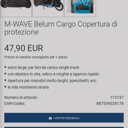
Super B
Trail-Gator
M-WAVE Belum Cargo Copertura di
protezione
Velo
47,90 EUR
Tutte le marche
Prezzo di vendita consigliato per 1 pezzo
extra large, per bici da carico single track
con elastico in vita, velcro e cinghie a sgancio rapido
Apertura per manubri molto larghi, specchietti, ecc.
in tela resistente cerata
Numero di articolo:
715157
EAN-Codes:
887539028176
I VOSTRI FEEDBACK