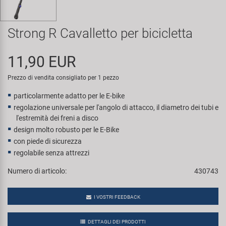
Super B
Strong R Cavalletto per bicicletta
Trail-Gator
11,90 EUR
Velo
Prezzo di vendita consigliato per 1 pezzo
Tutte le marche
particolarmente adatto per le E-bike
regolazione universale per l'angolo di attacco, il diametro dei tubi e
l'estremità dei freni a disco
design molto robusto per le E-Bike
con piede di sicurezza
regolabile senza attrezzi
Numero di articolo:
430743
I VOSTRI FEEDBACK
DETTAGLI DEI PRODOTTI