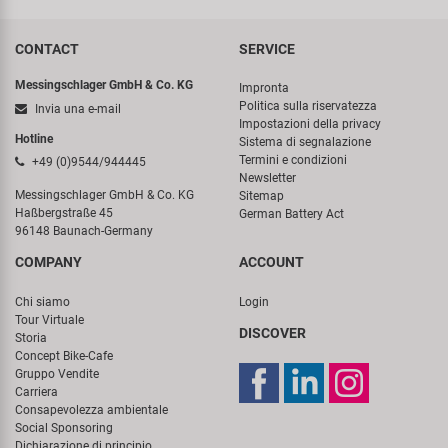
CONTACT
SERVICE
Messingschlager GmbH & Co. KG
Impronta
Politica sulla riservatezza
Invia una e-mail
Impostazioni della privacy
Hotline
Sistema di segnalazione
Termini e condizioni
+49 (0)9544/944445
Newsletter
Messingschlager GmbH & Co. KG
Sitemap
Haßbergstraße 45
German Battery Act
96148 Baunach-Germany
COMPANY
ACCOUNT
Chi siamo
Login
Tour Virtuale
DISCOVER
Storia
Concept Bike-Cafe
Gruppo Vendite
Carriera
Consapevolezza ambientale
Social Sponsoring
Dichiarazione di principio