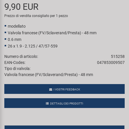
9,90 EUR
Super B
Prezzo di vendita consigliato per 1 pezzo
Trail-Gator
modellato
Valvola francese (FV/Sclaverand/Presta) - 48 mm
Velo
0.6 mm
26 x 1.9 - 2.125 / 47/57-559
Tutte le marche
Numero di articolo:
515258
EAN-Codes:
047853009507
Tipo di valvola:
Valvola francese (FV/Sclaverand/Presta) - 48 mm
I VOSTRI FEEDBACK
DETTAGLI DEI PRODOTTI