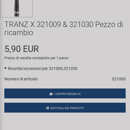
Super B
Trail-Gator
TRANZ X 321009 & 321030 Pezzo di
ricambio
Velo
5,90 EUR
Tutte le marche
Prezzo di vendita consigliato per 1 pezzo
Ricambi/accessori per 321009,321030
Numero di articolo:
321000
I VOSTRI FEEDBACK
DETTAGLI DEI PRODOTTI