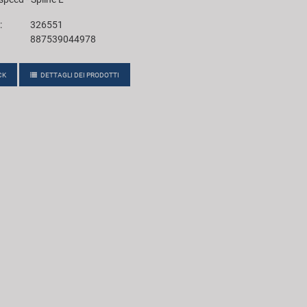
:
326551
887539044978
CK
DETTAGLI DEI PRODOTTI