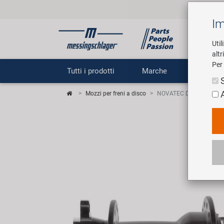
Im
Util
altr
Per 
Tutti i prodotti
Marche
Impr
Mozzi per freni a disco
NOVATEC D572RSB Mozzo c