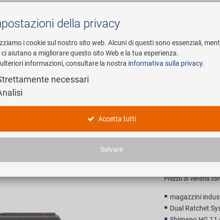
postazioni della privacy
Cerca
izziamo i cookie sul nostro sito web. Alcuni di questi sono essenziali, men
i ci aiutano a migliorare questo sito Web e la tua esperienza.
ulteriori informazioni, consultare la nostra
informativa sulla privacy
.
esa
E-Mobility
Service
Strettamente necessari
Analisi
on freno a disco della ruota posteriore
NOVATEC 
Accetta tutti
disco dell
Salvare
199,00 
Prezzo di vendita con
magazzini industri
Dual Ratchet Sy
Shimano HG 11 s