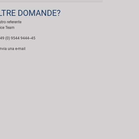
LTRE DOMANDE?
ostro referente
ice Team
49 (0) 9544 9444--45
nvia una e-mail