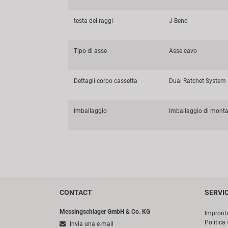
testa dei raggi
J-Bend
Tipo di asse
Asse cavo
Dettagli corpo cassetta
Dual Ratchet System
Imballaggio
Imballaggio di mont
CONTACT
SERVI
Messingschlager GmbH & Co. KG
Impront
Politica 
Invia una e-mail