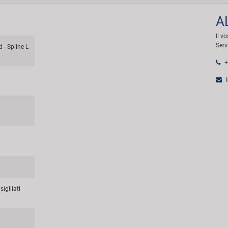
A
Il v
Serv
- Spline L
+
I
igillati