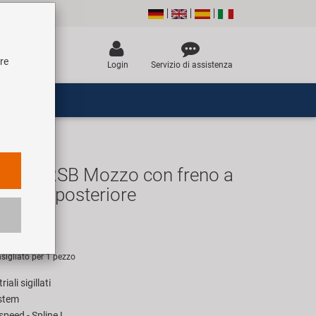
tre
Login
Servizio di assistenza
D572RSB Mozzo con freno a
a ruota posteriore
EUR
sigliato per 1 pezzo
ali sigillati
stem
peed - Spline L