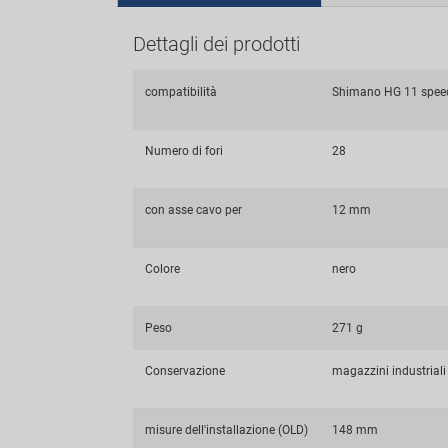
Dettagli dei prodotti
compatibilità
Shimano HG 11 speed 
Numero di fori
28
con asse cavo per
12 mm
Colore
nero
Peso
271 g
Conservazione
magazzini industriali s
misure dell'installazione (OLD)
148 mm