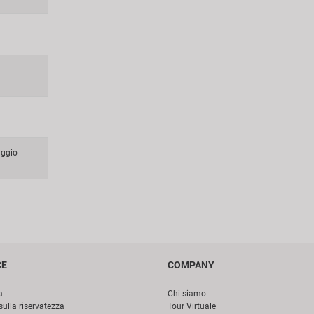
aggio
CE
COMPANY
a
Chi siamo
sulla riservatezza
Tour Virtuale