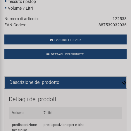
Tessuto ripstop
Volume 7 Litri
Numero di articolo:
122538
EAN-Codes:
887539032036
I VOSTRI FEEDBACK
DETTAGLI DEI PRODOTTI
Descrizione del prodotto
Dettagli dei prodotti
Volume
7 Litri
predisposizione
predisposizione per e-bike
per e-bike