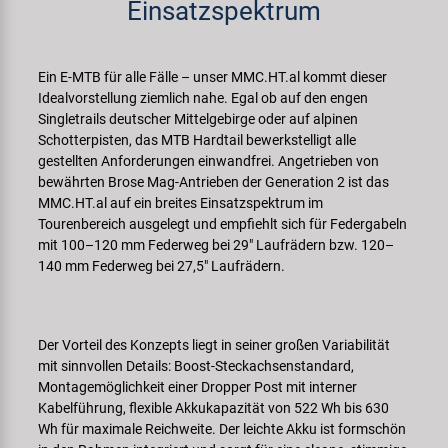
Einsatzspektrum
Samox
Smart
Ein E-MTB für alle Fälle – unser MMC.HT.al kommt dieser
Idealvorstellung ziemlich nahe. Egal ob auf den engen
Singletrails deutscher Mittelgebirge oder auf alpinen
SRAM/RockShox
Schotterpisten, das MTB Hardtail bewerkstelligt alle
gestellten Anforderungen einwandfrei. Angetrieben von
Super B
bewährten Brose Mag-Antrieben der Generation 2 ist das
MMC.HT.al auf ein breites Einsatzspektrum im
Tourenbereich ausgelegt und empfiehlt sich für Federgabeln
Trail-Gator
mit 100–120 mm Federweg bei 29" Laufrädern bzw. 120–
140 mm Federweg bei 27,5" Laufrädern.
Velo
Markenübersicht
Der Vorteil des Konzepts liegt in seiner großen Variabilität
mit sinnvollen Details: Boost-Steckachsenstandard,
Montagemöglichkeit einer Dropper Post mit interner
Kabelführung, flexible Akkukapazität von 522 Wh bis 630
Wh für maximale Reichweite. Der leichte Akku ist formschön