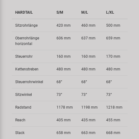
HARDTAIL
S/M
M/L
L/XL
Sitzrohrlänge
420 mm
460 mm
500 mm
Oberrohrlänge
606 mm
637 mm
659 mm
horizontal
Steuerrohr
160 mm
160 mm
170 mm
Kettenstreben
480 mm
480 mm
480 mm
Steuerrohrwinkel
68°
68°
68°
Sitzwinkel
73°
73°
73°
Radstand
1178 mm
1198 mm
1218 mm
Reach
405 mm
435 mm
455 mm
Stack
658 mm
663 mm
668 mm