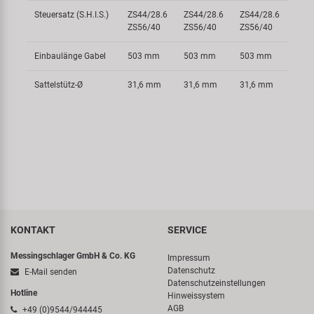
Steuersatz (S.H.I.S.)
ZS44/28.6
ZS44/28.6
ZS44/28.6
ZS56/40
ZS56/40
ZS56/40
Einbaulänge Gabel
503 mm
503 mm
503 mm
Sattelstütz-Ø
31,6 mm
31,6 mm
31,6 mm
KONTAKT
SERVICE
Messingschlager GmbH & Co. KG
Impressum
Datenschutz
E-Mail senden
Datenschutzeinstellungen
Hotline
Hinweissystem
AGB
+49 (0)9544/944445