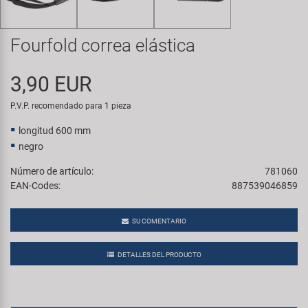
Transporte y Aparcamiento
Super B
Fourfold correa elástica
Trail-Gator
3,90 EUR
Velo
P.V.P. recomendado para 1 pieza
Todas las marcas
longitud 600 mm
negro
Número de artículo:
781060
EAN-Codes:
887539046859
SU COMENTARIO
DETALLES DEL PRODUCTO