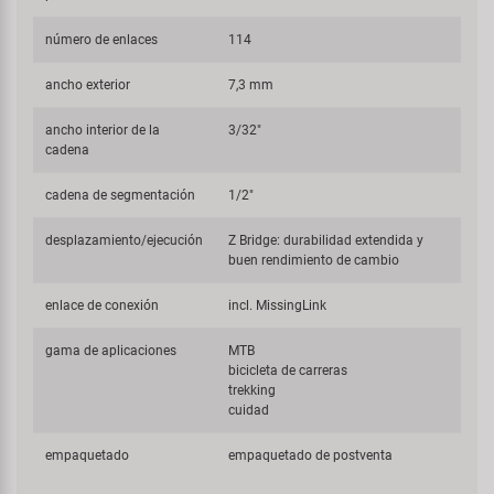
número de enlaces
114
ancho exterior
7,3 mm
ancho interior de la
3/32"
cadena
cadena de segmentación
1/2"
desplazamiento/ejecución
Z Bridge: durabilidad extendida y
buen rendimiento de cambio
enlace de conexión
incl. MissingLink
gama de aplicaciones
MTB
bicicleta de carreras
trekking
cuidad
empaquetado
empaquetado de postventa