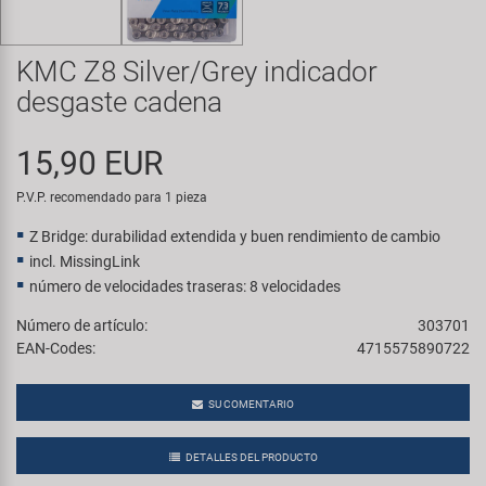
Transporte y Aparcamiento
Super B
KMC Z8 Silver/Grey indicador
Trail-Gator
desgaste cadena
Velo
15,90 EUR
Todas las marcas
P.V.P. recomendado para 1 pieza
Z Bridge: durabilidad extendida y buen rendimiento de cambio
incl. MissingLink
número de velocidades traseras: 8 velocidades
Número de artículo:
303701
EAN-Codes:
4715575890722
SU COMENTARIO
DETALLES DEL PRODUCTO