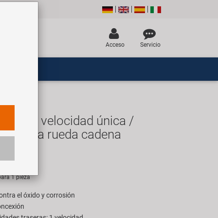
Acceso
Servicio
de RB velocidad única /
eje de la rueda cadena
UR
ara 1 pieza
ontra el óxido y corrosión
concexión
dades traseras: 1 velocidad