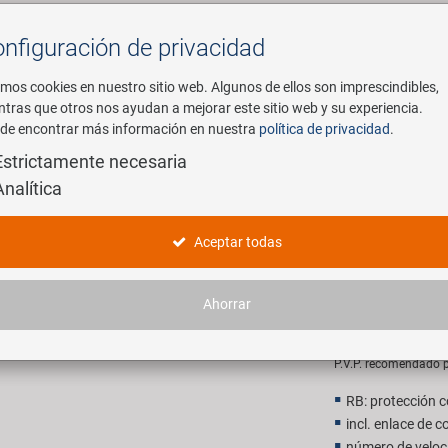
nfiguración de privacidad
Buscar
mos cookies en nuestro sitio web. Algunos de ellos son imprescindibles,
ntras que otros nos ayudan a mejorar este sitio web y su experiencia.
de encontrar más información en nuestra
política de privacidad
.
mpresa
E-Mobility
Servicio
Estrictamente necesaria
Analítica
ocidad eje de la rueda cadena
KMC S1 Wi
Aceptar todas
velocidad 
Ahorrar
13,90 E
P.V.P. recomendado p
RB: protección c
incl. enlace de 
número de veloci