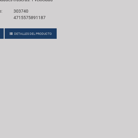
o:
303740
4715575891187
DETALLES DEL PRODUCTO