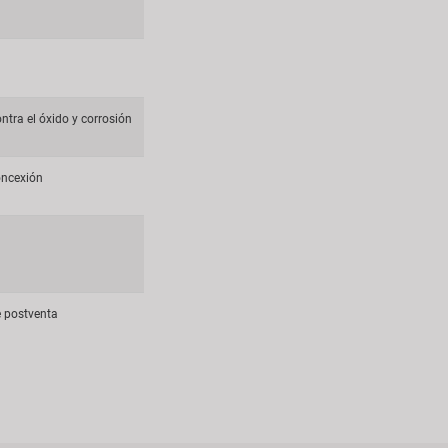
ntra el óxido y corrosión
concexión
 postventa