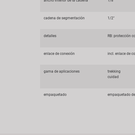
ancho interior de la cadena
1/8"
cadena de segmentación
1/2"
detalles
RB: protección co
enlace de conexión
incl. enlace de 
gama de aplicaciones
trekking
cuidad
empaquetado
empaquetado de