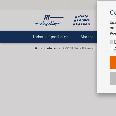
Co
Usa
mie
Pue
Todos los productos
Marcas
E
Cadenas
KMC S1 Wide RB velocidad única / vel