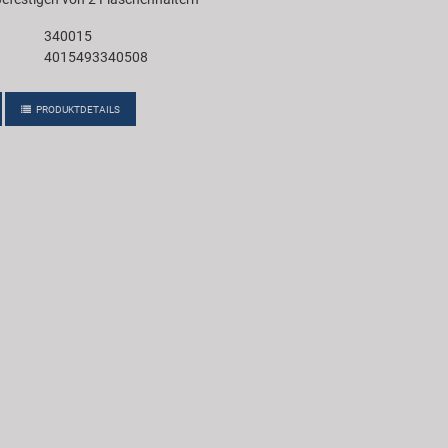
340015
4015493340508
PRODUKTDETAILS