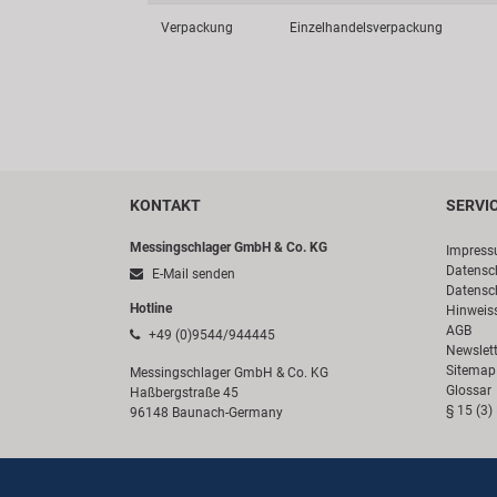
Verpackung
Einzelhandelsverpackung
KONTAKT
SERVI
Messingschlager GmbH & Co. KG
Impres
Datensc
E-Mail senden
Datensc
Hotline
Hinweis
AGB
+49 (0)9544/944445
Newslett
Sitemap
Messingschlager GmbH & Co. KG
Glossar
Haßbergstraße 45
§ 15 (3)
96148 Baunach-Germany