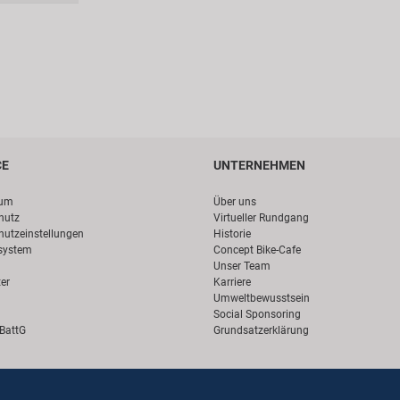
CE
UNTERNEHMEN
sum
Über uns
hutz
Virtueller Rundgang
hutzeinstellungen
Historie
system
Concept Bike-Cafe
Unser Team
er
Karriere
Umweltbewusstsein
Social Sponsoring
 BattG
Grundsatzerklärung