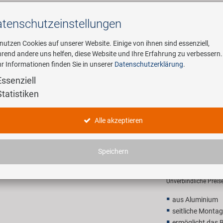
tenschutz­einstellungen
Suchen
 nutzen Cookies auf unserer Website. Einige von ihnen sind essenziell,
rend andere uns helfen, diese Website und Ihre Erfahrung zu verbessern.
r Informationen finden Sie in unserer
Datenschutzerklärung
.
ehmen
E-Mobility
Service
Essenziell
Statistiken
aschenhalter
M-WAVE A
Alle akzeptieren
Flaschenh
Speichern
9,90 EU
Unverbindliche Preis
aus Aluminium
seitliche Monta
ermöglicht das 