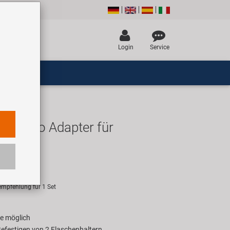
Login
Service
da Two Adapter für
alter
R
empfehlung für 1 Set
ge möglich
Befestigen von 2 Flaschenhaltern