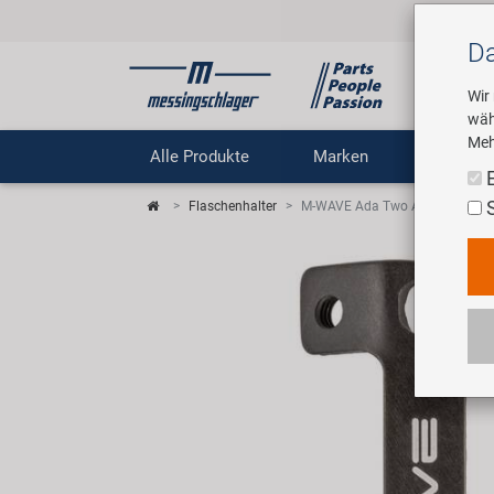
Da
Wir
wäh
Meh
Alle Produkte
Marken
Untern
Flaschenhalter
M-WAVE Ada Two Adapter für Fl