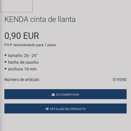
Transporte y Aparcamiento
Super B
KENDA cinta de llanta
Trail-Gator
0,90 EUR
Velo
P.V.P. recomendado para 1 pieza
Todas las marcas
tamaño: 26 - 29"
hecho de caucho
anchura 18 mm
Número de artículo:
519390
SU COMENTARIO
DETALLES DEL PRODUCTO