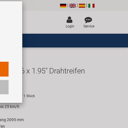
Login
Service
n II 26 x 1.95" Drahtreifen
UR
empfehlung für 1 Stück
bis 25 km/h
fang 2095 mm
fen