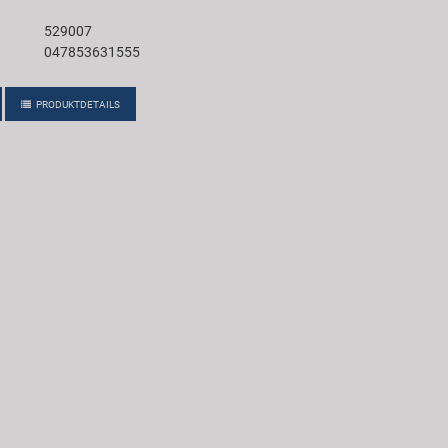
529007
047853631555
PRODUKTDETAILS