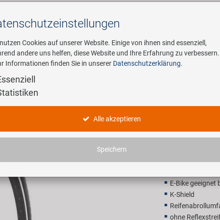
tenschutz­einstellungen
Suchen
 nutzen Cookies auf unserer Website. Einige von ihnen sind essenziell,
rend andere uns helfen, diese Website und Ihre Erfahrung zu verbessern.
r Informationen finden Sie in unserer
Datenschutzerklärung
.
ehmen
E-Mobility
Service
Essenziell
Statistiken
KENDA Kha
Alle akzeptieren
18,90 E
Speichern
Unverbindliche Preis
E-Bike geeignet 
K-Shield
Reifenabrollum
ohne Reflexstrei