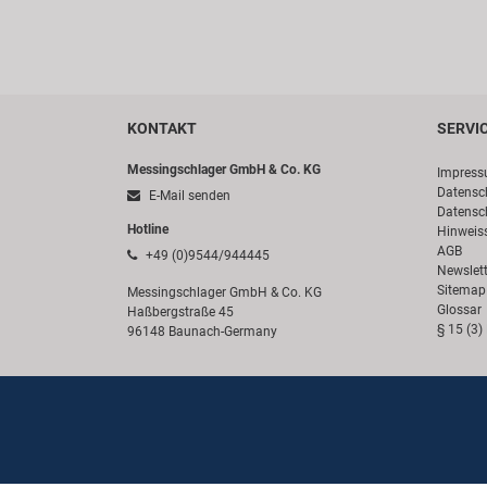
KONTAKT
SERVI
Messingschlager GmbH & Co. KG
Impres
Datensc
E-Mail senden
Datensc
Hotline
Hinweis
AGB
+49 (0)9544/944445
Newslett
Sitemap
Messingschlager GmbH & Co. KG
Glossar
Haßbergstraße 45
§ 15 (3)
96148 Baunach-Germany