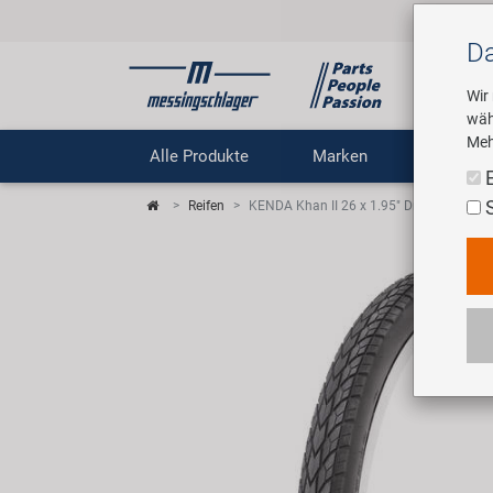
Da
Wir
wäh
Meh
Alle Produkte
Marken
Untern
Reifen
KENDA Khan II 26 x 1.95" Drahtreifen