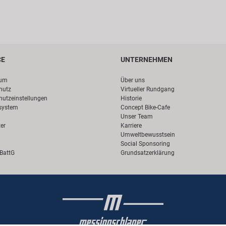
CE
UNTERNEHMEN
sum
Über uns
hutz
Virtueller Rundgang
hutzeinstellungen
Historie
system
Concept Bike-Cafe
Unser Team
er
Karriere
Umweltbewusstsein
Social Sponsoring
 BattG
Grundsatzerklärung