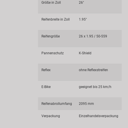
Größe in Zoll
26"
Reifenbreite in Zoll
1.95"
Reifengröße
26 x 1.95 / 50-559
Pannenschutz
K-Shield
Reflex
ohne Reflexstreifen
E-Bike
geeignet bis 25 km/h
Reifenabrollumfang
2095 mm
Verpackung
Einzelhandelsverpackung