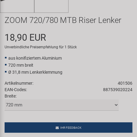
Samox
ZOOM 720/780 MTB Riser Lenker
Smart
18,90 EUR
SRAM/RockShox
Unverbindliche Preisempfehlung für 1 Stück
Super B
aus konifiziertem Aluminium
720 mm breit
Trail-Gator
Ø 31,8 mm Lenkerklemmung
Artikelnummer:
401506
Velo
EAN-Codes:
887539020224
Breite:
Markenübersicht
IHR FEEDBACK