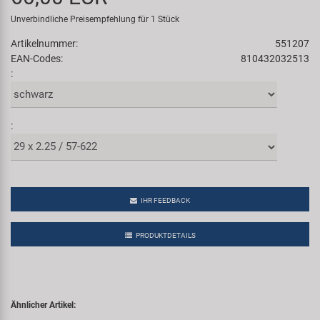
Samox
Unverbindliche Preisempfehlung für 1 Stück
Artikelnummer:
551207
Smart
EAN-Codes:
810432032513
:
SRAM/RockShox
Super B
:
Trail-Gator
Velo
IHR FEEDBACK
PRODUKTDETAILS
Markenübersicht
Ähnlicher Artikel: