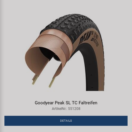
Goodyear Peak SL TC Faltreifen
ArtikelNr.: 551208
DETAILS