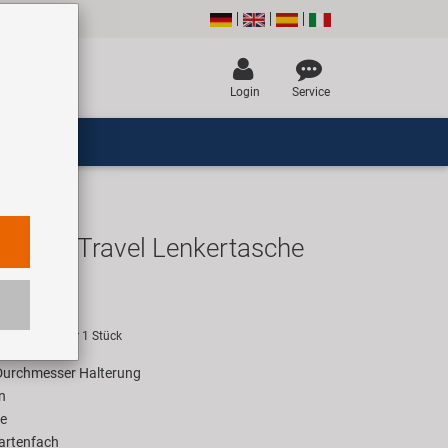
Login
Service
recht Travel Lenkertasche
UR
empfehlung für 1 Stück
Durchmesser Halterung
n
e
artenfach