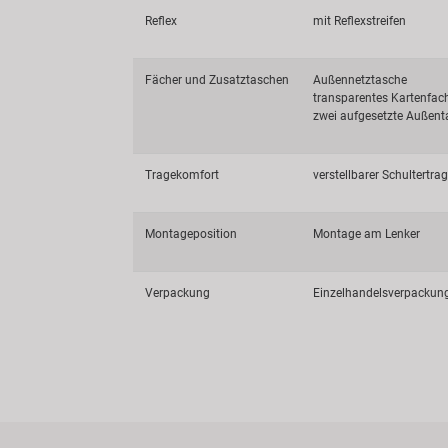
Reflex
mit Reflexstreifen
Fächer und Zusatztaschen
Außennetztasche
transparentes Kartenfac
zwei aufgesetzte Außen
Tragekomfort
verstellbarer Schultertra
Montageposition
Montage am Lenker
Verpackung
Einzelhandelsverpackun