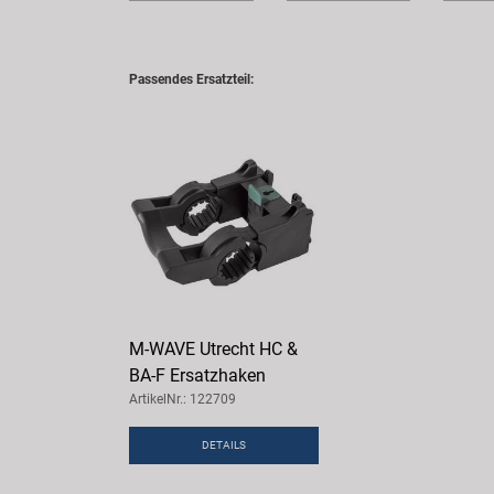
Passendes Ersatzteil:
M-WAVE Utrecht HC &
BA-F Ersatzhaken
ArtikelNr.: 122709
DETAILS