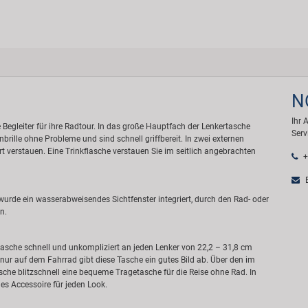
N
Ihr 
 Begleiter für ihre Radtour. In das große Hauptfach der Lenkertasche
Serv
brille ohne Probleme und sind schnell griffbereit. In zwei externen
rt verstauen. Eine Trinkflasche verstauen Sie im seitlich angebrachten
+
E
wurde ein wasserabweisendes Sichtfenster integriert, durch den Rad- oder
n.
asche schnell und unkompliziert an jeden Lenker von 22,2 – 31,8 cm
r auf dem Fahrrad gibt diese Tasche ein gutes Bild ab. Über den im
che blitzschnell eine bequeme Tragetasche für die Reise ohne Rad. In
es Accessoire für jeden Look.