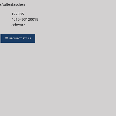
te Außentaschen
122385
4015493120018
schwarz
PRODUKTDETAILS