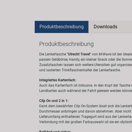
Produktbeschreibung
Downloads
Produktbeschreibung
Die Lenkertasche
"Utrecht Travel"
von M-Wave ist der ideale
passen Geldbörse, Handy, ein kleiner Snack oder die Sonnen
Zusatztaschen lassen sich weitere Utensilien gut organisie
und isolierten Trinkflaschenhalter der Lenkertasche.
Integriertes Kartenfach:
Auch das Kartenfach ist inklusive. In den Kopf der Tasche 
Landkarten auch während der Fahrt gelesen werden könne
Clip On und 2 in 1:
Dank dem bewährten Clip On-System lässt sich die Lenkert
Durchmesser anbringen und davon abnehmen. Aber nicht nu
Lieferumfang enthaltenen Tragegurt wird aus der Lenkertas
Verbindung mit der großen Farbauswahl ist sie ein stylisch
Reißfest und sicher: