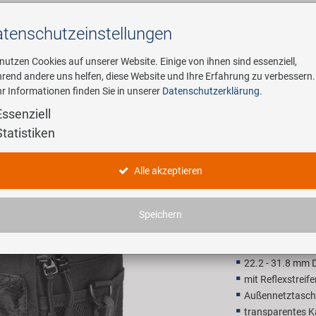
tenschutz­einstellungen
Suchen
 nutzen Cookies auf unserer Website. Einige von ihnen sind essenziell,
rend andere uns helfen, diese Website und Ihre Erfahrung zu verbessern.
r Informationen finden Sie in unserer
Datenschutzerklärung
.
ehmen
E-Mobility
Service
Essenziell
Statistiken
sche
M-WAVE Ut
Alle akzeptieren
30,90 E
Speichern
Unverbindliche Preis
22.2 - 31.8 mm 
mit Reflexstreife
Außennetztasch
transparentes K