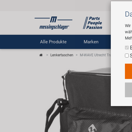
Da
Wir
wäh
Meh
Alle Produkte
Marken
Untern
Lenkertaschen
M-WAVE Utrecht Travel Lenkerta