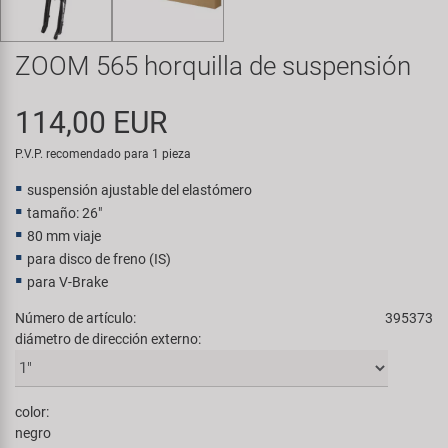
Transporte y Aparcamiento
Super B
ZOOM 565 horquilla de suspensión
Trail-Gator
114,00 EUR
Velo
P.V.P. recomendado para 1 pieza
Todas las marcas
suspensión ajustable del elastómero
tamaño: 26"
80 mm viaje
para disco de freno (IS)
para V-Brake
Número de artículo:
395373
diámetro de dirección externo:
color:
negro