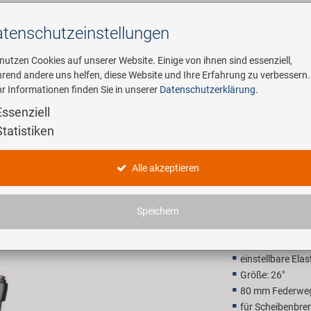
tenschutz­einstellungen
Suchen
 nutzen Cookies auf unserer Website. Einige von ihnen sind essenziell,
rend andere uns helfen, diese Website und Ihre Erfahrung zu verbessern.
r Informationen finden Sie in unserer
Datenschutzerklärung
.
ehmen
E-Mobility
Service
Essenziell
Statistiken
ZOOM 565
Alle akzeptieren
114,00 
Speichern
Unverbindliche Preis
einstellbare El
Größe: 26"
80 mm Federwe
für Scheibenbre