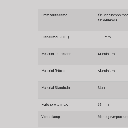
Bremsaufnahme
für Scheibenbremse 
für V-Bremse
Einbaumaß (OLD)
100 mm
Material Tauchrohr
Aluminium
Material Brücke
Aluminium
Material Standrohr
Stahl
Reifenbreite max.
56 mm
Verpackung
Montageverpackun