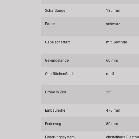
Schaftlänge
185 mm
Farbe
schwarz
Gabelschaftart
mit Gewinde
Gewindelänge
60 mm
Oberflächenfinish
matt
Größe in Zoll
26"
Einbauhöhe
470 mm
Federweg
80 mm
Federungssystem
einstellbare Elast