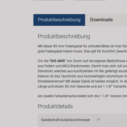
Produktbeschreibung
Downloads
Produktbeschreibung
Mit dieser 80 mm Federgabel für schnelle Bikes ist man für 
gute Federgabel haben muss. Dies gilt für Komfort, Gewic
Um die
"565 AMS"
von Zoom auf die eigenen Bedürfnisse ei
aus Federn und MCU-Elastomeren. Damit man sich voll und 
Standrohr, welches aus konifiziertem Hi-Ten gefertigt wur
Ebenso ist das Tauchrohr aus hochwertigem Aluminium herg
Scheibenbremse? Mit dieser Gabel ist beides möglich. In 
Länge und einem 85 mm Gewinde und als 1 1/8" Variante 
Als zweite Farbalternative bietet sich die 1 1/8" Version
Produktdetails
Gabelschaft-Außendurchmesser
1"