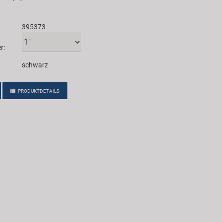
395373
r:
schwarz
PRODUKTDETAILS