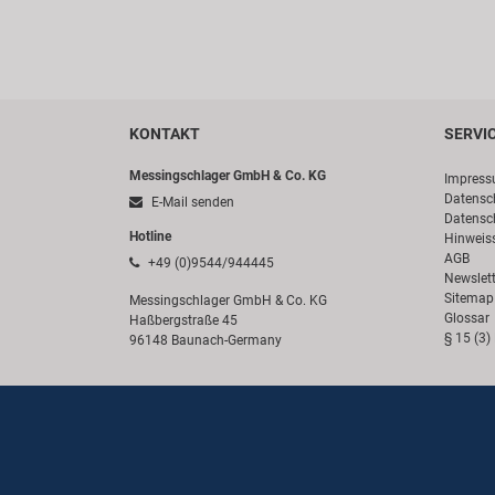
KONTAKT
SERVI
Messingschlager GmbH & Co. KG
Impres
Datensc
E-Mail senden
Datensc
Hotline
Hinweis
AGB
+49 (0)9544/944445
Newslett
Sitemap
Messingschlager GmbH & Co. KG
Glossar
Haßbergstraße 45
§ 15 (3)
96148 Baunach-Germany