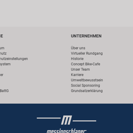
CE
UNTERNEHMEN
sum
Über uns
hutz
Virtueller Rundgang
hutzeinstellungen
Historie
system
Concept Bike-Cafe
Unser Team
er
Karriere
Umweltbewusstsein
Social Sponsoring
 BattG
Grundsatzerklärung