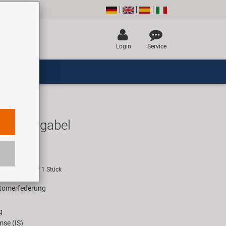
Login
Service
 Federgabel
EUR
empfehlung für 1 Stück
astomerfederung
g
mse (IS)