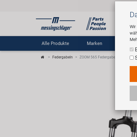
Da
Wir
wäh
Meh
Alle Produkte
Marken
Untern
Federgabeln
ZOOM 565 Federgabel