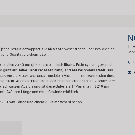
N
Ihr 
jedes Terrain gewappnet! Sie bietet alle wesentlichen Features, die eine
Serv
ht und Qualität gleichermaßen.
+
nstellen zu können, bietet sie ein einstellbares Federsystem gekoppelt
ganz auf seine Gabel verlassen kann, ist diese besonders stabil. Das
E
de, sowie die Brücke aus geschmiedetem Aluminium, gewährleisten dies.
estellt. Auch die Frage nach den Bremsen erübrigt sich. V-Brake oder
der schwarzen Ausführung ist diese Gabel als 1" Variante mit 210 mm
mit 240 mm Länge und ohne Gewinde erhältlich.
 mit 210 mm Länge und einem 85 in mattem silber an.