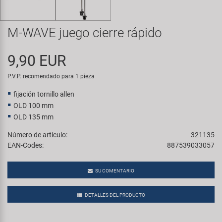
Transporte y Aparcamiento
Super B
M-WAVE juego cierre rápido
Trail-Gator
9,90 EUR
Velo
P.V.P. recomendado para 1 pieza
Todas las marcas
fijación tornillo allen
OLD 100 mm
OLD 135 mm
Número de artículo:
321135
EAN-Codes:
887539033057
SU COMENTARIO
DETALLES DEL PRODUCTO