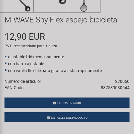
Transporte y Aparcamiento
Super B
M-WAVE Spy Flex espejo bicicleta
Trail-Gator
12,90 EUR
Velo
P.V.P. recomendado para 1 pieza
Todas las marcas
ajustable tridimensionalmente
con barra ajustable
con varilla flexible para girar o ajustar rápidamente
Número de artículo:
270060
EAN-Codes:
887539030544
SU COMENTARIO
DETALLES DEL PRODUCTO