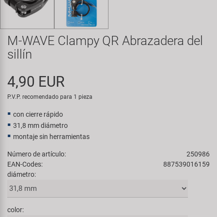
Transporte y Aparcamiento
Super B
Trail-Gator
M-WAVE Clampy QR Abrazadera del
sillín
Velo
4,90 EUR
Todas las marcas
P.V.P. recomendado para 1 pieza
con cierre rápido
31,8 mm diámetro
montaje sin herramientas
Número de artículo:
250986
EAN-Codes:
887539016159
diámetro:
color: