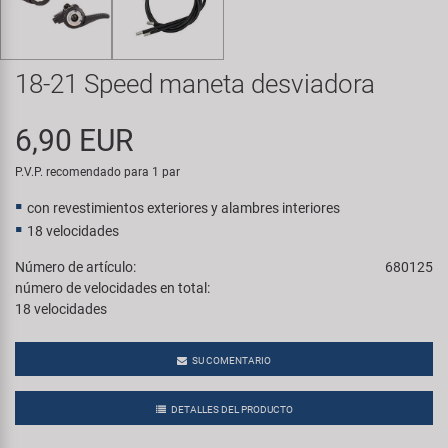
Transporte y Aparcamiento
Super B
Trail-Gator
18-21 Speed maneta desviadora
Velo
6,90 EUR
P.V.P. recomendado para 1 par
Todas las marcas
con revestimientos exteriores y alambres interiores
18 velocidades
Número de artículo:
680125
número de velocidades en total:
18 velocidades
SU COMENTARIO
DETALLES DEL PRODUCTO