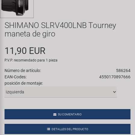
Transporte y Aparcamiento
Super B
Trail-Gator
SHIMANO SLRV400LNB Tourney
maneta de giro
Velo
11,90 EUR
Todas las marcas
P.V.P. recomendado para 1 pieza
Número de artículo:
586264
EAN-Codes:
4550170897666
posición de montaje:
SU COMENTARIO
DETALLES DEL PRODUCTO