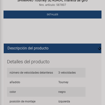
SHIMANO Tourney SL-RS45-L maneta de giro
Nro. artículo: 587807
DETALLES
Descripción del producto
Detalles del producto
número de velocidades delanteras
3 velocidades
añadido
Tourney
color
negro
posición de montaje
izquierda