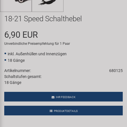
Samox
18-21 Speed Schalthebel
Smart
6,90 EUR
SRAM/RockShox
Unverbindliche Preisempfehlung für 1 Paar
Super B
inkl. Außenhüllen und Innenzügen
18 Gänge
Trail-Gator
Artikelnummer:
680125
Schaltstufen gesamt:
Velo
18 Gänge
Markenübersicht
IHR FEEDBACK
PRODUKTDETAILS