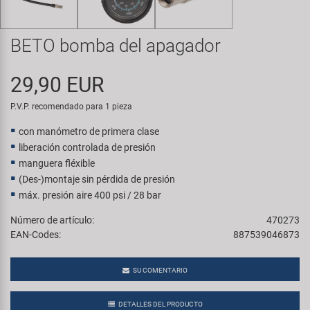
Transporte y Aparcamiento
Super B
BETO bomba del apagador
Trail-Gator
29,90 EUR
Velo
P.V.P. recomendado para 1 pieza
Todas las marcas
con manómetro de primera clase
liberación controlada de presión
manguera fléxible
(Des-)montaje sin pérdida de presión
máx. presión aire 400 psi / 28 bar
Número de artículo:
470273
EAN-Codes:
887539046873
SU COMENTARIO
DETALLES DEL PRODUCTO