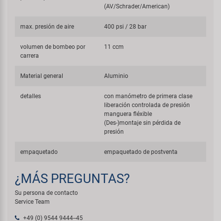
(AV/Schrader/American)
max. presión de aire
400 psi / 28 bar
volumen de bombeo por
11 ccm
carrera
Material general
Aluminio
detalles
con manómetro de primera clase
liberación controlada de presión
manguera fléxible
(Des-)montaje sin pérdida de
presión
empaquetado
empaquetado de postventa
¿MÁS PREGUNTAS?
Su persona de contacto
Service Team
+49 (0) 9544 9444--45