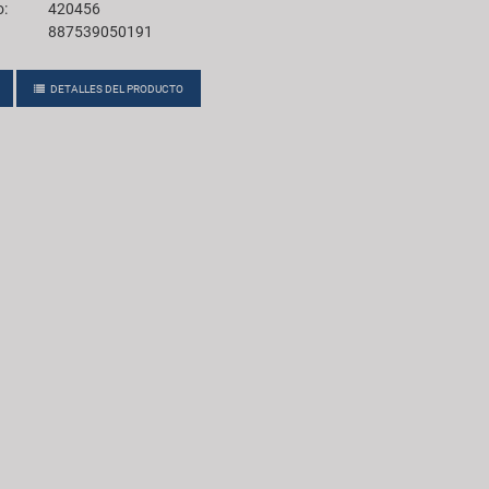
o:
420456
887539050191
DETALLES DEL PRODUCTO