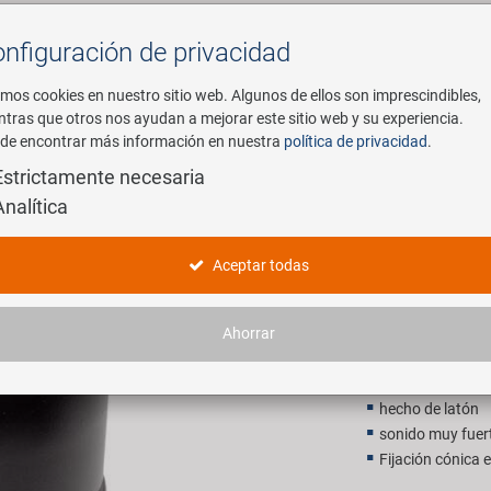
nfiguración de privacidad
Buscar
mos cookies en nuestro sitio web. Algunos de ellos son imprescindibles,
ntras que otros nos ayudan a mejorar este sitio web y su experiencia.
de encontrar más información en nuestra
política de privacidad
.
mpresa
E-Mobility
Servicio
Estrictamente necesaria
Analítica
icicleta
M-WAVE Be
Aceptar todas
14,90 E
Ahorrar
P.V.P. recomendado p
hecho de latón
sonido muy fuert
Fijación cónica e