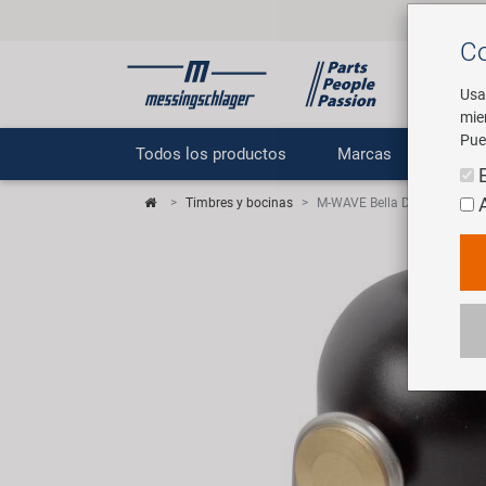
Co
Usa
mie
Pue
Todos los productos
Marcas
E
Timbres y bocinas
M-WAVE Bella DBX campana b