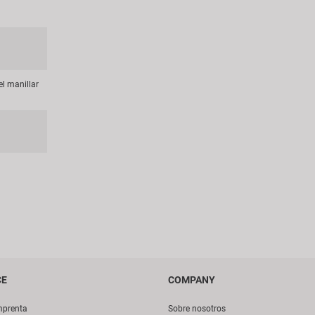
el manillar
CE
COMPANY
mprenta
Sobre nosotros