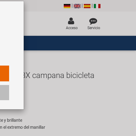
Acceso
Servicio
lla DBX campana bicicleta
UR
ara 1 pieza
e y brillante
n el extremo del manillar