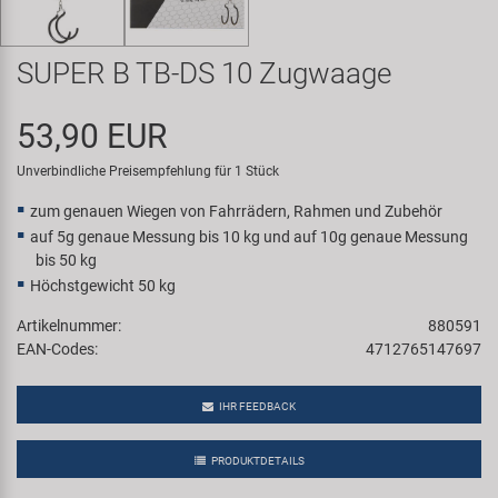
Samox
SUPER B TB-DS 10 Zugwaage
Smart
53,90 EUR
SRAM/RockShox
Unverbindliche Preisempfehlung für 1 Stück
Super B
zum genauen Wiegen von Fahrrädern, Rahmen und Zubehör
auf 5g genaue Messung bis 10 kg und auf 10g genaue Messung
Trail-Gator
bis 50 kg
Höchstgewicht 50 kg
Velo
Artikelnummer:
880591
EAN-Codes:
4712765147697
Markenübersicht
IHR FEEDBACK
PRODUKTDETAILS