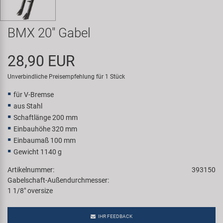
Samox
BMX 20" Gabel
Smart
28,90 EUR
SRAM/RockShox
Unverbindliche Preisempfehlung für 1 Stück
Super B
für V-Bremse
aus Stahl
Trail-Gator
Schaftlänge 200 mm
Einbauhöhe 320 mm
Velo
Einbaumaß 100 mm
Gewicht 1140 g
Markenübersicht
Artikelnummer:
393150
Gabelschaft-Außendurchmesser:
1 1/8" oversize
IHR FEEDBACK