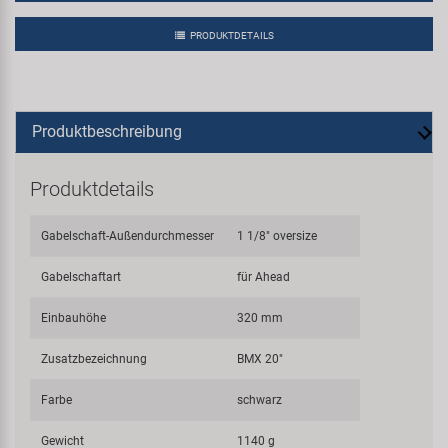
PRODUKTDETAILS
Produktbeschreibung
Produktdetails
Gabelschaft-Außendurchmesser
1 1/8" oversize
Gabelschaftart
für Ahead
Einbauhöhe
320 mm
Zusatzbezeichnung
BMX 20"
Farbe
schwarz
Gewicht
1140 g