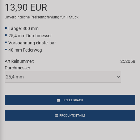
13,90 EUR
Samox
Unverbindliche Preisempfehlung für 1 Stück
Smart
Länge: 300 mm
25,4 mm Durchmesser
SRAM/RockShox
Vorspannung einstellbar
40 mm Federweg
Super B
Artikelnummer:
252058
Durchmesser:
Trail-Gator
Velo
IHR FEEDBACK
Markenübersicht
PRODUKTDETAILS