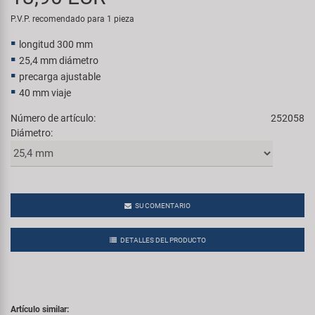
Transporte y Aparcamiento
Super B
P.V.P. recomendado para 1 pieza
longitud 300 mm
Trail-Gator
25,4 mm diámetro
precarga ajustable
Velo
40 mm viaje
Número de artículo:
252058
Todas las marcas
Diámetro:
SU COMENTARIO
DETALLES DEL PRODUCTO
Artículo similar: