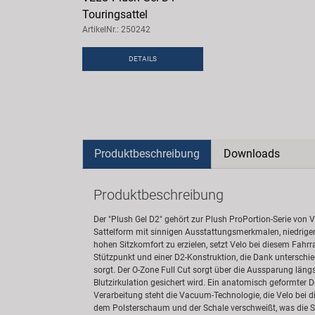
Touringsattel
ArtikelNr.: 250242
DETAILS
Produktbeschreibung
Downloads
Produktbeschreibung
Der "Plush Gel D2" gehört zur Plush ProPortion-Serie von V
Sattelform mit sinnigen Ausstattungsmerkmalen, niedrige
hohen Sitzkomfort zu erzielen, setzt Velo bei diesem Fah
Stützpunkt und einer D2-Konstruktion, die Dank unterschied
sorgt. Der O-Zone Full Cut sorgt über die Aussparung län
Blutzirkulation gesichert wird. Ein anatomisch geformter D
Verarbeitung steht die Vacuum-Technologie, die Velo bei di
dem Polsterschaum und der Schale verschweißt, was die St