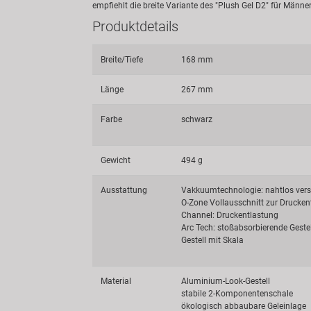
empfiehlt die breite Variante des "Plush Gel D2" für Männe
Produktdetails
Breite/Tiefe
168 mm
Länge
267 mm
Farbe
schwarz
Gewicht
494 g
Ausstattung
Vakkuumtechnologie: nahtlos ver
O-Zone Vollausschnitt zur Drucke
Channel: Druckentlastung
Arc Tech: stoßabsorbierende Geste
Gestell mit Skala
Material
Aluminium-Look-Gestell
stabile 2-Komponentenschale
ökologisch abbaubare Geleinlage