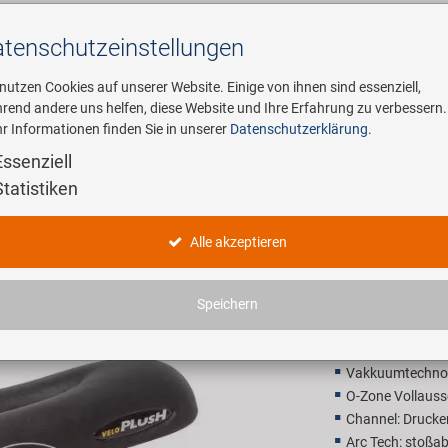
tenschutz­einstellungen
Suchen
 nutzen Cookies auf unserer Website. Einige von ihnen sind essenziell,
rend andere uns helfen, diese Website und Ihre Erfahrung zu verbessern.
r Informationen finden Sie in unserer
Datenschutzerklärung
.
ehmen
E-Mobility
Service
Essenziell
Statistiken
VELO Plus
Alle akzeptieren
37,90 E
Speichern
Unverbindliche Preis
Vakkuumtechnolo
O-Zone Vollauss
Channel: Drucke
Arc Tech: stoßa