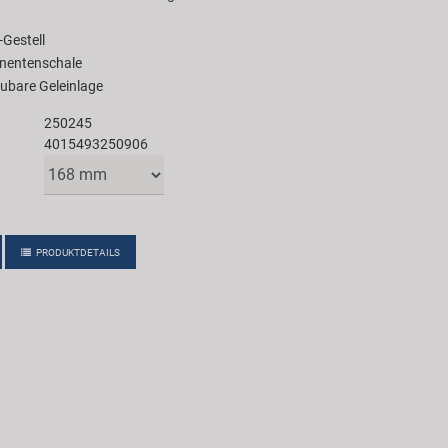
Gestell
onentenschale
ubare Geleinlage
250245
4015493250906
PRODUKTDETAILS