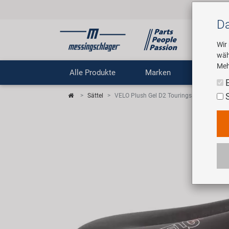
Da
Wir
wäh
Meh
Alle Produkte
Marken
Untern
Sättel
VELO Plush Gel D2 Touringsattel