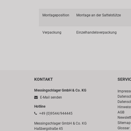
Montageposition
Montage an der Sattelstütze
Verpackung
Einzelhandelsverpackung
KONTAKT
SERVI
Messingschlager GmbH & Co. KG
Impres
Datensc
E-Mail senden
Datensc
Hotline
Hinweis
AGB
+49 (0)9544/944445
Newslett
Sitemap
Messingschlager GmbH & Co. KG
Glossar
Haßbergstraße 45