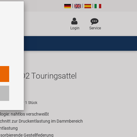
Login
Service
h Gel D2 Touringsattel
UR
empfehlung für 1 Stück
gie: nahtlos verschweißt
chnitt zur Druckentlastung im Dammbereich
ntlastung
bsorbierende Gestellfederung