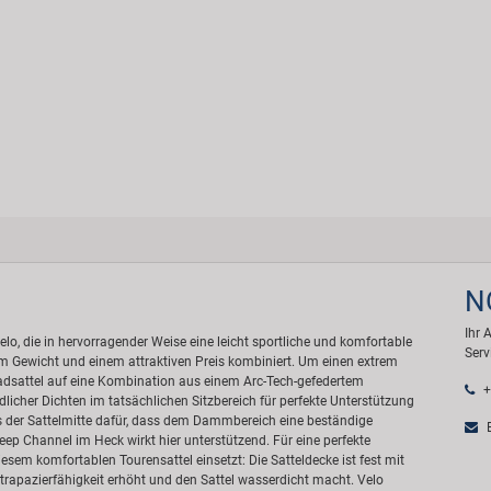
N
Ihr 
elo, die in hervorragender Weise eine leicht sportliche und komfortable
Serv
m Gewicht und einem attraktiven Preis kombiniert. Um einen extrem
rradsattel auf eine Kombination aus einem Arc-Tech-gefedertem
+
licher Dichten im tatsächlichen Sitzbereich für perfekte Unterstützung
gs der Sattelmitte dafür, dass dem Dammbereich eine beständige
E
eep Channel im Heck wirkt hier unterstützend. Für eine perfekte
esem komfortablen Tourensattel einsetzt: Die Satteldecke ist fest mit
rapazierfähigkeit erhöht und den Sattel wasserdicht macht. Velo