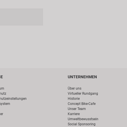
CE
UNTERNEHMEN
sum
Über uns
hutz
Virtueller Rundgang
hutzeinstellungen
Historie
system
Concept Bike-Cafe
Unser Team
er
Karriere
Umweltbewusstsein
Social Sponsoring