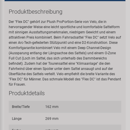
Produktbeschreibung
Der "Flex DC" gehört zur Plush ProPortion-Serie von Velo, die in
hervorragender Weise eine leicht sportliche und komfortable Sattelform
mit sinnigen Ausstattungsmerkmalen, niedrigem Gewicht und einem
attraktiven Preis kombiniert. Beim Fahrradsattel "Flex DC" setzt Velo auf
einen Arc-Tech-gefederten Stützpunkt und eine D2-Konstruktion. Diese
Komfortgarantie kombiniert Velo mit einem Deep Channel-Design
(Aussparung entlang der Längsachse des Sattels) und einem O-Zone
Full Cut (Loch im Sattel, das sich unterhalb des Dammbereichs
befindet). Zudem hat der Tourensattel eine "Klimaanlage" die den
Fahrtwind über einen Spoiler unter dem Sattel ansaugt und auf der
Oberfläche des Sattels verteilt. Velo empfiehlt die breite Variante des
"Flex DC" für Männer. Das schmale Modell des "Flex DC" ist das Pendant
für Frauen.
Produktdetails
Breite/Tiefe
162 mm
Länge
269 mm