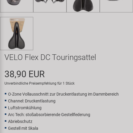
Samox
Smart
SRAM/RockShox
Super B
VELO Flex DC Touringsattel
Trail-Gator
38,90 EUR
Velo
Unverbindliche Preisempfehlung für 1 Stück
O-Zone Vollausschnitt zur Druckentlastung im Dammbereich
Markenübersicht
Channel: Druckentlastung
Luftstromkühlung
Arc Tech: stoßabsorbierende Gestellfederung
Abriebschutz
Gestell mit Skala