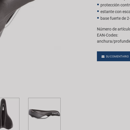
protección contr
estante con esc
base fuerte de 
Número de artícul
EAN-Codes:
anchura/profundi
SU COMENTARIO