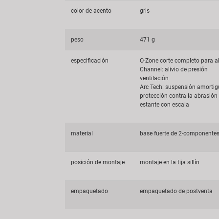
color de acento
gris
peso
471 g
especificación
O-Zone corte completo para al
Channel: alivio de presión
ventilación
Arc Tech: suspensión amorti
protección contra la abrasión
estante con escala
material
base fuerte de 2-componente
posición de montaje
montaje en la tija sillín
empaquetado
empaquetado de postventa