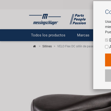
Co
Usa
mie
Pue
Todos los productos
Marcas
E
Sillines
VELO Flex DC sillín de paseo