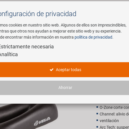
nfiguración de privacidad
Buscar
mos cookies en nuestro sitio web. Algunos de ellos son imprescindibles,
ntras que otros nos ayudan a mejorar este sitio web y su experiencia.
de encontrar más información en nuestra
política de privacidad
.
mpresa
E-Mobility
Servicio
Estrictamente necesaria
Analítica
VELO Flex
Aceptar todas
38,90 E
Ahorrar
P.V.P. recomendado p
O-Zone corte com
Channel: alivio d
ventilación
Arc Tech: suspe