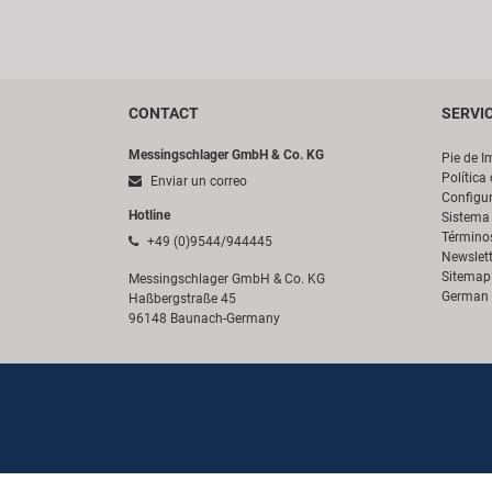
CONTACT
SERVI
Messingschlager GmbH & Co. KG
Pie de I
Política
Enviar un correo
Configur
Hotline
Sistema 
Término
+49 (0)9544/944445
Newslett
Sitemap
Messingschlager GmbH & Co. KG
German 
Haßbergstraße 45
96148 Baunach-Germany