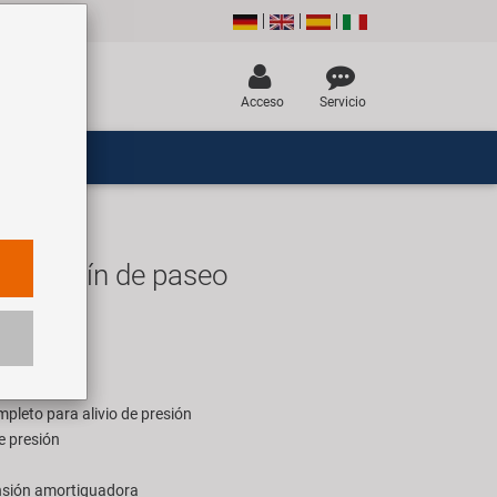
Acceso
Servicio
 DC sillín de paseo
UR
ara 1 pieza
pleto para alivio de presión
e presión
nsión amortiguadora