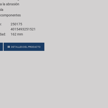
a la abrasión
ala
2-componentes
o:
250175
4015493251521
dad:
162 mm
DETALLES DEL PRODUCTO