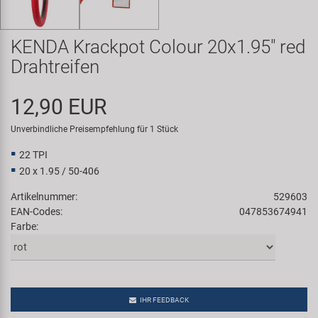
Samox
KENDA Krackpot Colour 20x1.95" red
Smart
Drahtreifen
SRAM/RockShox
12,90 EUR
Super B
Unverbindliche Preisempfehlung für 1 Stück
22 TPI
Trail-Gator
20 x 1.95 / 50-406
Artikelnummer:
529603
Velo
EAN-Codes:
047853674941
Farbe:
Markenübersicht
IHR FEEDBACK