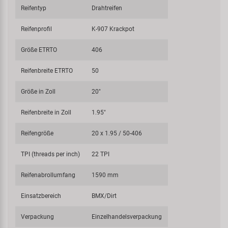
Reifentyp
Drahtreifen
Reifenprofil
K-907 Krackpot
Größe ETRTO
406
Reifenbreite ETRTO
50
Größe in Zoll
20"
Reifenbreite in Zoll
1.95"
Reifengröße
20 x 1.95 / 50-406
TPI (threads per inch)
22 TPI
Reifenabrollumfang
1590 mm
Einsatzbereich
BMX/Dirt
Verpackung
Einzelhandelsverpackung