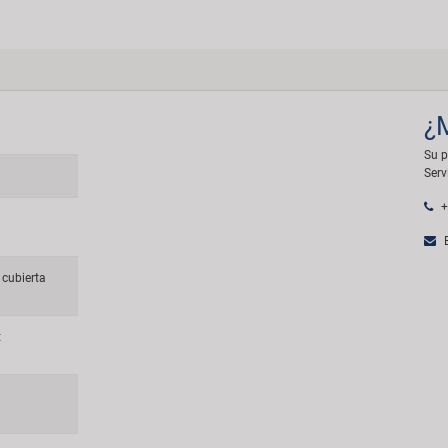
¿
Su p
Serv
+
E
cubierta
t