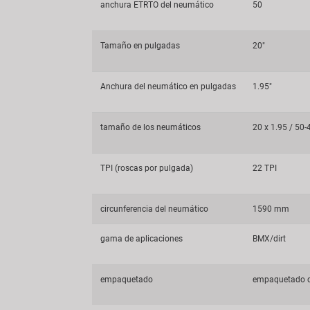
anchura ETRTO del neumático
50
Tamaño en pulgadas
20"
Anchura del neumático en pulgadas
1.95"
tamaño de los neumáticos
20 x 1.95 / 50-
TPI (roscas por pulgada)
22 TPI
circunferencia del neumático
1590 mm
gama de aplicaciones
BMX/dirt
empaquetado
empaquetado d