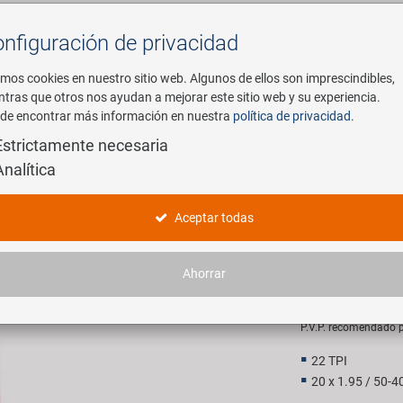
nfiguración de privacidad
Buscar
mos cookies en nuestro sitio web. Algunos de ellos son imprescindibles,
ntras que otros nos ayudan a mejorar este sitio web y su experiencia.
de encontrar más información en nuestra
política de privacidad
.
mpresa
E-Mobility
Servicio
Estrictamente necesaria
Analítica
ed Clincher
KENDA Kra
Aceptar todas
Clincher
Ahorrar
12,90 E
P.V.P. recomendado p
22 TPI
20 x 1.95 / 50-4