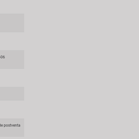
406
e postventa