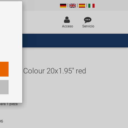
Acceso
Servicio
ckpot Colour 20x1.95" red
UR
ara 1 pieza
06