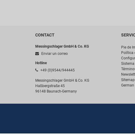
CONTACT
SERVI
Messingschlager GmbH & Co. KG
Pie de I
Política
Enviar un correo
Configur
Hotline
Sistema 
Término
+49 (0)9544/944445
Newslett
Sitemap
Messingschlager GmbH & Co. KG
German 
Haßbergstraße 45
96148 Baunach-Germany