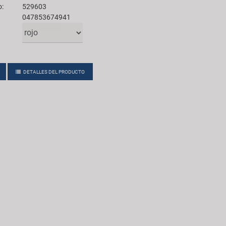
o:
529603
047853674941
DETALLES DEL PRODUCTO