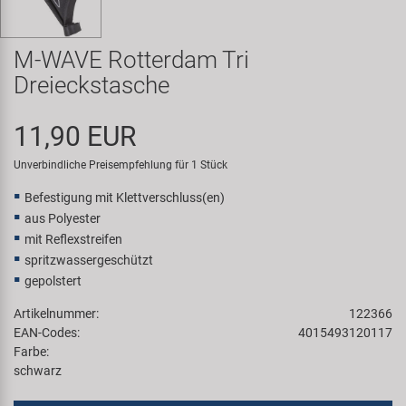
Samox
M-WAVE Rotterdam Tri
Smart
Dreieckstasche
SRAM/RockShox
11,90 EUR
Super B
Unverbindliche Preisempfehlung für 1 Stück
Befestigung mit Klettverschluss(en)
Trail-Gator
aus Polyester
mit Reflexstreifen
Velo
spritzwassergeschützt
gepolstert
Markenübersicht
Artikelnummer:
122366
EAN-Codes:
4015493120117
Farbe:
schwarz