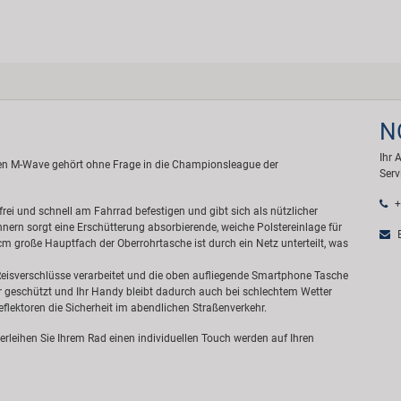
N
Ihr 
n M-Wave gehört ohne Frage in die Championsleague der
Serv
+
sfrei und schnell am Fahrrad befestigen und gibt sich als nützlicher
Innern sorgt eine Erschütterung absorbierende, weiche Polstereinlage für
E
 cm große Hauptfach der Oberrohrtasche ist durch ein Netz unterteilt, was
isverschlüsse verarbeitet und die oben aufliegende Smartphone Tasche
er geschützt und Ihr Handy bleibt dadurch auch bei schlechtem Wetter
flektoren die Sicherheit im abendlichen Straßenverkehr.
rleihen Sie Ihrem Rad einen individuellen Touch werden auf Ihren