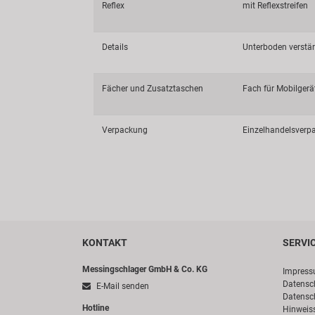
Reflex
mit Reflexstreifen
Details
Unterboden verstär
Fächer und Zusatztaschen
Fach für Mobilgerä
Verpackung
Einzelhandelsverp
KONTAKT
SERVI
Messingschlager GmbH & Co. KG
Impres
Datensc
E-Mail senden
Datensc
Hotline
Hinweis