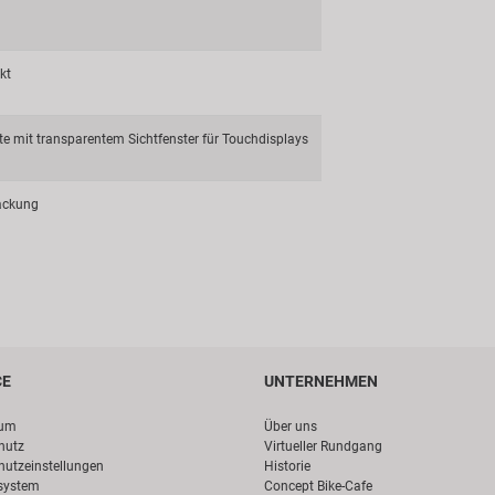
kt
te mit transparentem Sichtfenster für Touchdisplays
ackung
CE
UNTERNEHMEN
sum
Über uns
hutz
Virtueller Rundgang
hutzeinstellungen
Historie
system
Concept Bike-Cafe