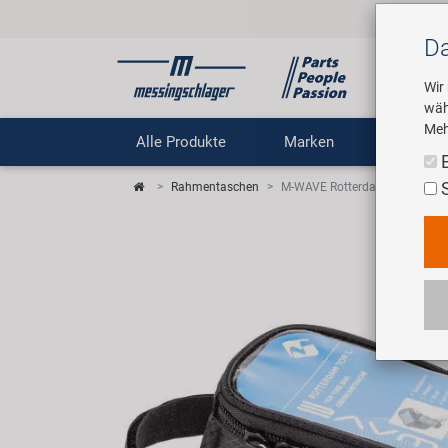
Da
Wir
wäh
Meh
Alle Produkte
Marken
Untern
Rahmentaschen
M-WAVE Rotterdam Top L Ober