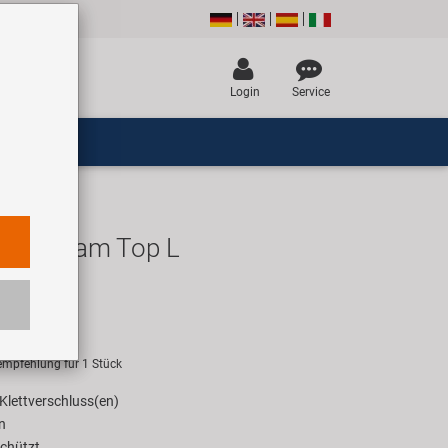
Login
Service
otterdam Top L
asche
UR
empfehlung für 1 Stück
Klettverschluss(en)
n
chützt