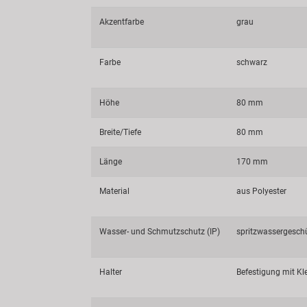
Akzentfarbe
grau
Farbe
schwarz
Höhe
80 mm
Breite/Tiefe
80 mm
Länge
170 mm
Material
aus Polyester
Wasser- und Schmutzschutz (IP)
spritzwassergesch
Halter
Befestigung mit Kl