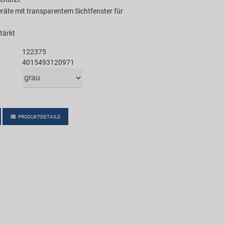
räte mit transparentem Sichtfenster für
tärkt
122375
4015493120971
PRODUKTDETAILS