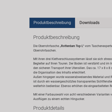
Produktbeschreibung
Downloads
Produktbeschreibung
Die Oberrohrtasche
„Rotterdam Top L“
vom Taschenexperte
Oberrohrtaschen.
Mit ihren drei Klettverschlusssystemen lässt sie sich stres
Begleiter auf Ihren Touren. Der Boden ist verstärkt und im 
den sicheren Transport ihrer Utensilien. Das ca. 17 x 8 x 8
die Organisation des Inhalts erleichtert.
Außen hingegen wurde wasserabweisendes Material und Re
ist durch ein wassergeschütztes transparentes Sichtfenst
weiterhin bedienbar. Ebenso erhöhen die eingearbeiteten Re
Mit einer Farbauswahl von acht verschiedenen Varianten ve
Ausflügen zu einem echten Hingucker.
Produktdetails