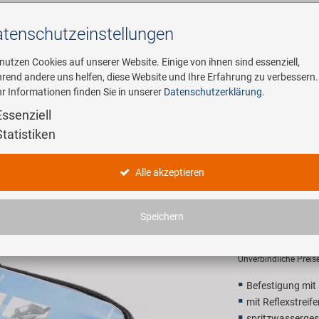
tenschutz­einstellungen
Suchen
 nutzen Cookies auf unserer Website. Einige von ihnen sind essenziell,
rend andere uns helfen, diese Website und Ihre Erfahrung zu verbessern.
r Informationen finden Sie in unserer
Datenschutzerklärung
.
ehmen
E-Mobility
Service
Essenziell
Statistiken
rohrtasche
M-WAVE R
Alle akzeptieren
Oberrohrt
Speichern
11,90 E
Unverbindliche Preis
Befestigung mit 
mit Reflexstreife
spritzwasserges