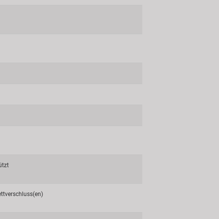
ützt
ettverschluss(en)