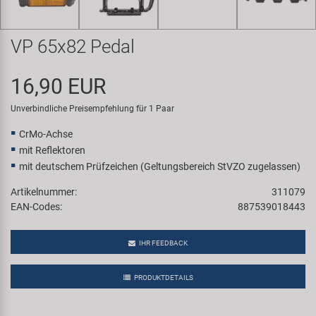
Samox
VP 65x82 Pedal
Smart
16,90 EUR
SRAM/RockShox
Unverbindliche Preisempfehlung für 1 Paar
Super B
CrMo-Achse
mit Reflektoren
Trail-Gator
mit deutschem Prüfzeichen (Geltungsbereich StVZO zugelassen)
Artikelnummer:
311079
Velo
EAN-Codes:
887539018443
Markenübersicht
IHR FEEDBACK
PRODUKTDETAILS